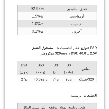
92-98%
عقيق ألمانيدين
≤1.5%
أومفاسيت
≤1.0%
الإلمنيت
≤0.1%
آحرون
PSD (توزيع حجم الجسيمات) –
مسحوق العقيق
#320mesh D50: 40.0 ± 2.5 ميكرومتر
D94
D50
D3
D0
مقاس
(واحد)
(أم)
(واحد)
(حول)
#320شبكة
≤98
≤74
40.0±2.5
≥27
التطبيقات الرئيسية
طحن وتلميع المواد الدقيقة. على سبيل المثال،