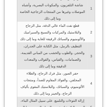
شاشة التلفزيون، والمكونات البصرية، وأشباه
1
الموصلات وغيرها من المنتجات الزجاجية الخاصة
وما إلى ذلك
قطع نفث الماء عالي الدقة، مثل الزجاج
والبلاستيك والمركبات والنسيج والسيراميك
2
والألومنيوم والسبائك الرقيقة للغاية وما إلى ذلك
التنظيف بالرمل، مثل الكتابة على الجدران،
والحجر، والطوب والخشب من المباني القديمة،
3
والصمامات، والقياس، والقوالب والمعدات
الدقيقة وما إلى ذلك
حفر الصور، مثل فرك الزجاج، والطلاء
المجلفن، والفولاذ المقاوم للصدأ، ومنتجات
4
الألومنيوم، والسبائك، والبلاستيك المقوى بألياف
الزجاج، والجينز وما إلى ذلك
إزالة النتوءات والتلميع. على سبيل المثال البناء،