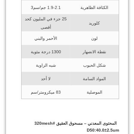
الكثافة الظاهرية
1.9-2.1 جم/سم3
25 جزء في المليون كحد
كلوريد
أقصى
لون
الأحمر والبني
نقطة الانصهار
1300 درجة مئوية
شكل الحبوب
شبه الزاوية
المواد السامة
لا أحد
الموصلية
83 ميكرومتر/سم
المحتوى المعدني – مسحوق العقيق #320mesh
D50:40.0±2.5um