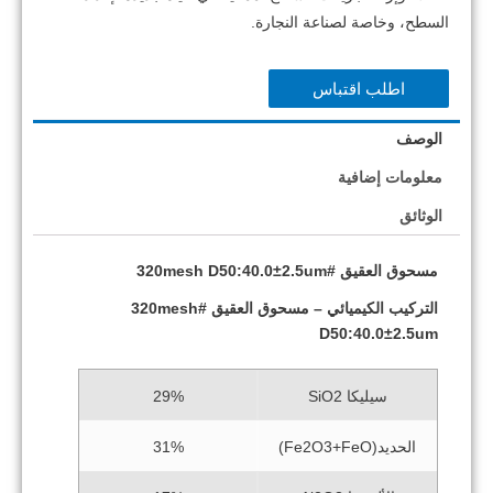
السطح، وخاصة لصناعة النجارة.
اطلب اقتباس
الوصف
معلومات إضافية
الوثائق
مسحوق العقيق #320mesh D50:40.0±2.5um
التركيب الكيميائي – مسحوق العقيق #320mesh
D50:40.0±2.5um
سيليكا SiO2
29%
الحديد(Fe2O3+FeO)
31%