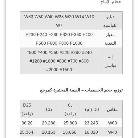
أحجام الإنتاج
دبليو
W63 W50 W40 W28 W20 W14 W10
القياسية
W7
معيار
F230 F240 F280 F320 F360 F400
التغذية
F500 F600 F800 F1000
#240 #280 #320 #360 #400 #500
إنه
#600 #700 #800 #1000 #1200
قياسي
#1500 #2000
توزيع حجم الجسيمات – القيمة المختبرة كمرجع
د6
D25
D50
مقاس
D3 (أم)
د10
(واحد)
(واحد)
(واحد)
46.116
36.26
29.280
25.803
23.245
W63
32.514
25.364
20.163
18.656
16.020
W40