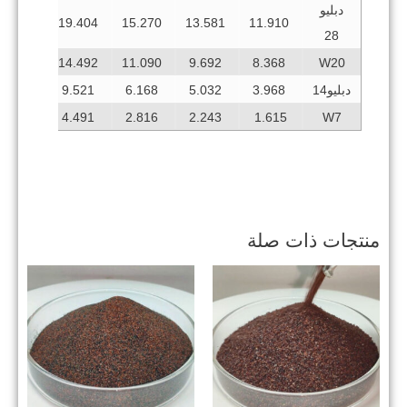
دبليو
23.50
19.404
15.270
13.581
11.910
28
18.00
14.492
11.090
9.692
8.368
W20
دبليو14
3.968
5.032
6.168
9.521
13.5
7.759
4.491
2.816
2.243
1.615
W7
منتجات ذات صلة