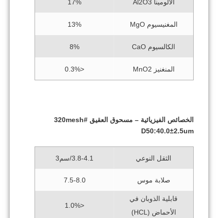
الألومينا Al2O3
17%
المغنيسيوم MgO
13%
الكالسيوم CaO
8%
المنغنيز MnO2
<0.3%
الخصائص الفيزيائية – مسحوق العقيق #320mesh
D50:40.0±2.5um
الثقل النوعي
3.8-4.1/سم3
صلابة موس
7.5-8.0
قابلية الذوبان في
<1.0%
الأحماض (HCL)