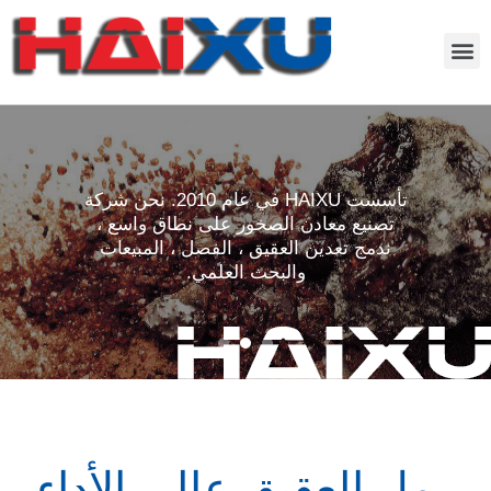
تأسست HAIXU في عام 2010. نحن شركة
تصنيع معادن الصخور على نطاق واسع ،
ندمج تعدين العقيق ، الفصل ، المبيعات
والبحث العلمي.
رمل العقيق عالي الأداء