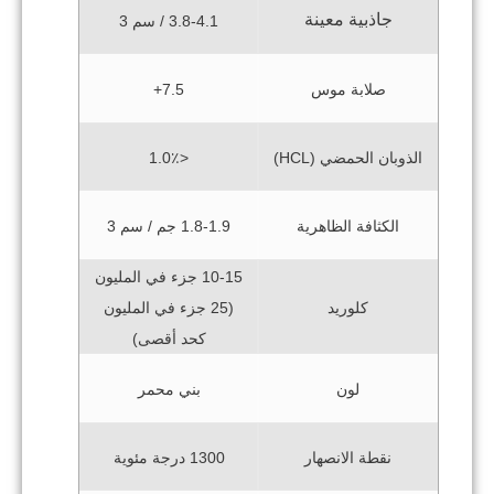
جاذبية معينة
3.8-4.1 / سم 3
صلابة موس
7.5+
الذوبان الحمضي (HCL)
<1.0٪
الكثافة الظاهرية
1.8-1.9 جم / سم 3
10-15 جزء في المليون
(25 جزء في المليون
كلوريد
كحد أقصى)
لون
بني محمر
نقطة الانصهار
1300 درجة مئوية