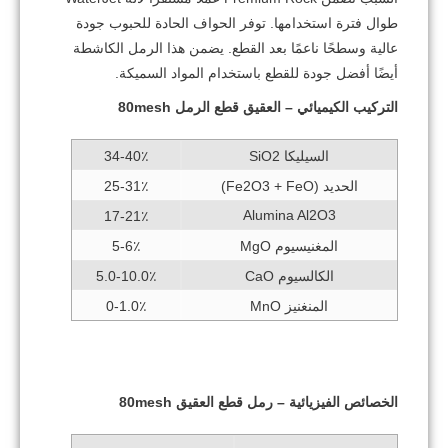
طوال فترة استخدامها.
توفر الحواف الحادة للحبوب جودة
عالية وسطحًا ناعمًا بعد القطع.
يضمن هذا الرمل الكاشطة
أيضًا أفضل جودة للقطع باستخدام المواد السميكة.
التركيب الكيميائي –
العقيق قطع الرمل 80mesh
السيليكا SiO2
34-40٪
الحديد (Fe2O3 + FeO)
25-31٪
Alumina Al2O3
17-21٪
المغنيسيوم MgO
5-6٪
الكالسيوم CaO
5.0-10.0٪
المنغنيز MnO
0-1.0٪
الخصائص الفيزيائية –
رمل قطع العقيق 80mesh