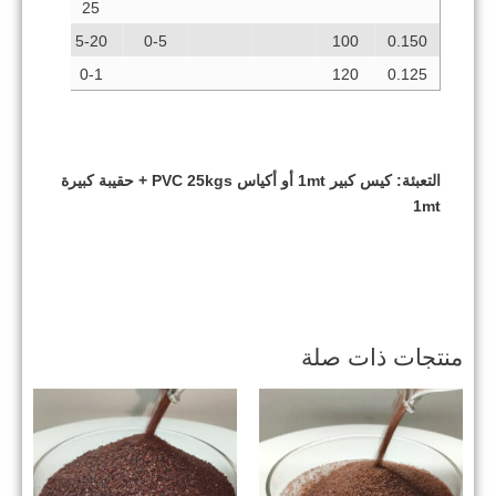
50
25
0-5
5-20
0-5
100
0.150
0-1
120
0.125
التعبئة: كيس كبير 1mt أو أكياس PVC 25kgs + حقيبة كبيرة
1mt
منتجات ذات صلة