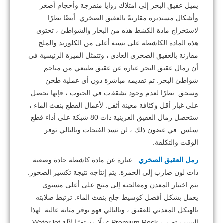
يميل عقيق البحر إلى امتلاك زوايا منفرجة وأحجام أصغر
وأشكال مستديرة مقارنةً بالعقيق الصخري.
أيضًا نظرًا
لاستخراج مادة الكشط هذه من البحار والشواطئ ، تحتوي
هذه المادة الكاشطة على نسبة أعلى من الكلوريد والملح
مقارنة بالعقيق الصخري العادي ، وتتمثل الميزة الرئيسية في
أن رمال عقيق البحر عبارة عن عقيق طبيعي من مناجم
شواطئ البحر.
تم تقديمه مباشرة دون أي عملية طحن
وسحق.
نظرًا لعدم وجود تشققات في الحبوب ، فإنها تحصل
على غبار أقل وكثافة معينة أثقل.
لأعمال القطع بنفث الماء ،
ستحصل رمال العقيق الغرينية ذات 80 شبكة على أداء قطع
سلس.
في غضون ذلك ، لن تسد الفتحات وبالتالي توفر
الوقت والتكلفة.
رمل العقيق
الصخري
عبارة عن مادة كاشطة حادة وصعبة
ذات لون ضارب إلى الحمرة.
يتم إنتاجه نتيجة تكسير الصخور.
يتم اختيار المعدن ومعالجته إلى منتج على أعلى مستوى.
يعمل بشكل أفضل كوسيط جلخ بنفث الماء. ترتبط صلابته
بالهيكل المعدني للعقيق ، وبالتالي فهو يوفر متانة عالية.
لهذا
السبب تضمن Premium Rock عملًا مستقرًا لآلة WaterJet