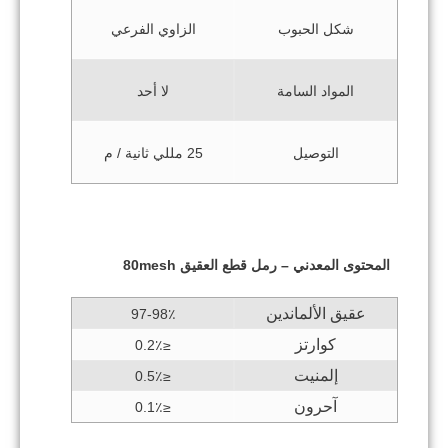
شكل الحبوب
الزاوي الفرعي
المواد السامة
لا أحد
التوصيل
25 مللي ثانية / م
المحتوى المعدني –
رمل قطع العقيق 80mesh
عقيق الألماندين
97-98٪
كوارتز
≤0.2٪
إلمنيت
≤0.5٪
آحرون
≤0.1٪