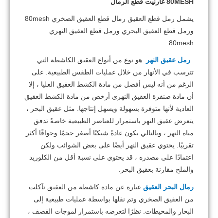
80MESH غارنيت قطع الرمال
يشمل رمل قطع العقيق رمال قطع العقيق الصخري 80mesh
ورمل قطع العقيق البحري ورمل قطع العقيق النهري
80mesh
رمل
عقيق النهر
هو نوع من أنواع العقيق الكاشطة التي
تترسب في الأنهار من خلال عمليات الطقس الطبيعية.
على
الرغم من أنه ليس أفضل من مادة الكشط العقيق العليا ، إلا
أن مادة صنفرة العقيق النهري أرخص من مادة الكشط العقيق
العادية لأنها متوفرة بسهولة ويسهل إنتاجها.
مثل عقيق البحر ،
يتعرض عقيق النهر باستمرار للعناصر الطبيعية خاصةً تدفق
مياه النهر ، وبالتالي يكون عادةً شبكيًا أصغر حجمًا وحوافًا أكثر
تقريبًا.
يحتوي عقيق النهر أيضًا على بعض الشوائب ولكن
اعتمادًا على مصدره ، قد يحتوي على نسبة أقل من الكلوريد
والملح مقارنة بعقيق البحر.
رمال البحر العقيق
عبارة عن مادة كاشطة من العقيق تآكلت
من العقيق الصخري وتم نقلها بواسطة عمليات طبيعية إلى
البحار والمحيطات.
نظرًا لتعرضه باستمرار لموجات القصف ،